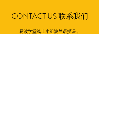
CONTACT US 联系我们
易波学堂线上小组波兰语授课，
详情请添加微信：495148355 或邮件联系👩‍🏫​