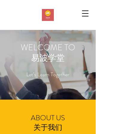
WELCOME TO
易波学堂
Let’s Learn Together
ABOUT US
关于我们