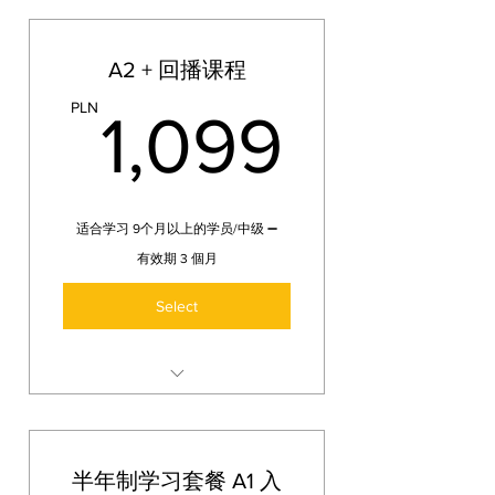
为标准，pdf教材及课后作业，将
扩张学习：
A2 + 回播课程
时间表达，深层兴趣爱好句子表
达（Chodzić do 和 na 的应用）
1,099
PLN
1,099
星期，月份表达，个人计划安
排，
导游方向(jechać 和 iść 的运用) 邮
局，天气预报，节日和占仆节
（安德鲁日）内容。
适合学习 9个月以上的学员/中级 ➖
有效期 3 個月
语法方面： 过去时，现在时，将
来时语法变化，B. / N./ D. 人称
Select
代词 变化应用，容量包装表达
+D., 属格（l.
A2 + 的课程将包含 整体复习，自
我感受表达，喜爱度表达，与格
的人称变化，个人想法表达。
半年制学习套餐 A1 入
所有格人称变化，礼物，房屋屋