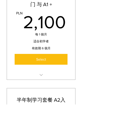
内结构，房屋内物品，火车站买
门 与 A1 +
票，具体方向表达，介词表达，
2,100
PLN
自然，景点学习，日子表达，生
2,100
日祝福，
生活简历等等。
每 1 個月
语法部分： celownik（与格）的
人称代词和运用，整体七个格的
适合初学者
人称代词变化，方为格
有效期 6 個月
（l.p/l.m.），介词运用，
Select
静态（jestem…）和动态(jadę…)
的区别，时间的语法。
半年制学习套餐将包含 90课时-以
45分钟为标准，pdf教材及课后作
业
半年制学习套餐 A2入
主要学习A1 入门 和 A1+的内
容，波兰语字母，自我介绍，数
门 与 A2+
字，地址问路