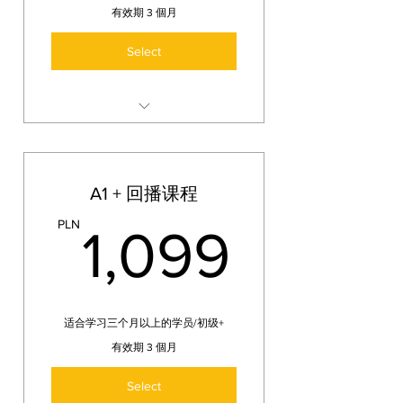
有效期 3 個月
Select
A1入门将包含 45课时-以45分钟
为标准，pdf教材及课后作业，主
要学习：
A1 + 回播课程
波兰语字母拼读，国家，兴趣爱
好，基础三大语法主格（l.p./）
1,099
PLN
1,099
工具格（l.p./l.m.）/宾格(l.p.)/变
化等等。
适合学习三个月以上的学员/初级+
有效期 3 個月
Select