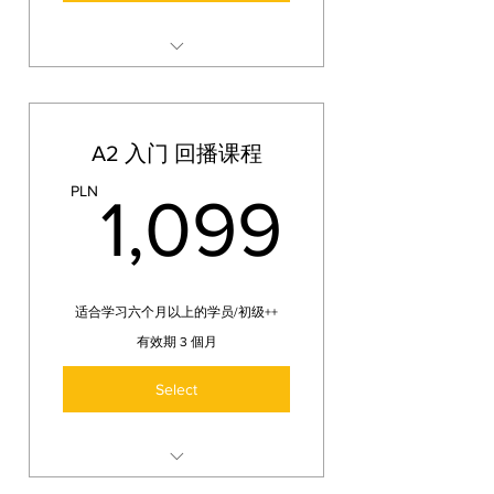
A1+ 的课程将包含 45课时-以45
分钟为标准，pdf教材及课后作
业，扩展学习：
A2 入门 回播课程
超市购物，水果蔬菜，波兰传统
美食，餐厅点餐，家庭信息。
1,099
PLN
1,099
基础四大语法主格（l.p./l.m. rz.
niem.）工具格（l.p./l.m.）/宾格
(l.p.)/属格(l.p.
适合学习六个月以上的学员/初级++
有效期 3 個月
Select
A2 入门将包含 45课时-以45分钟